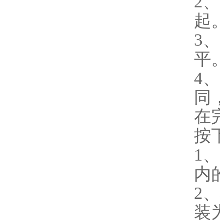
2
起
3
平
4
同
在
按
1
内
2
装