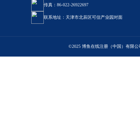
传真：86-022-26922697
联系地址：天津市北辰区可信产业园对面
©2025 博鱼在线注册（中国）有限