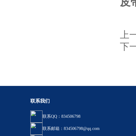
皮
上
下
联系我们
联系QQ：834506798
联系邮箱：834506798@qq.com