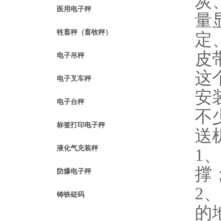
炭
医用电子秤
量
牲畜秤（畜牧秤）
定
皮
电子吊秤
这
电子叉车秤
安
电子台秤
不
标签打印电子秤
送
液化气充装秤
1
撑
防爆电子秤
2
铸铁砝码
的