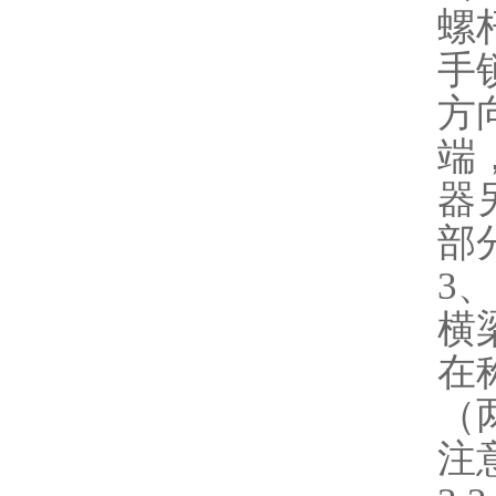
螺
手
方
端
器
部
3
横
在
（
注