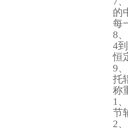
7
的
每
8
4
恒
9
托
称
1
节
2