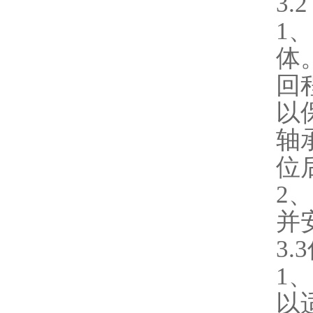
3
1
体
回
以
轴
位
2
并
3
1
以