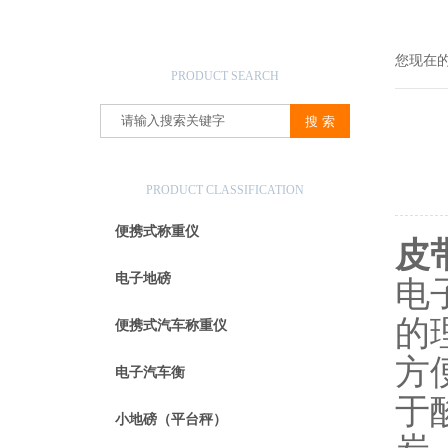
产品搜索
您现在
PRODUCT SEARCH
产品分类
PRODUCT CLASSIFICATION
便携式称重仪
皮
电子地磅
电
的
便携式汽车称重仪
方
电子汽车衡
于
小地磅（平台秤）