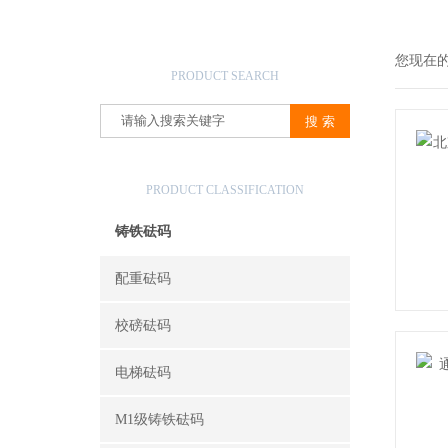
产品搜索
您现在
PRODUCT SEARCH
产品分类
PRODUCT CLASSIFICATION
铸铁砝码
配重砝码
校磅砝码
电梯砝码
M1级铸铁砝码