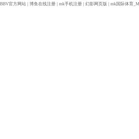
BBV官方网站
|
博鱼在线注册
|
mk手机注册
|
幻影网页版
|
mk国际体育_