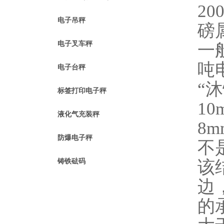
2
电子吊秤
磅
电子叉车秤
一
吨
电子台秤
“
标签打印电子秤
1
液化气充装秤
8
防爆电子秤
不
该
铸铁砝码
边
的