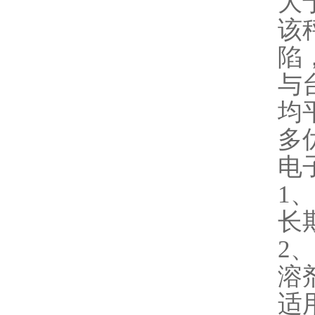
大
该
陷
与
均
多
电
1
长
2
溶
适