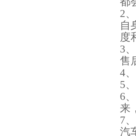
都
2
自
度
3
售
4
5
6
来
7
汽