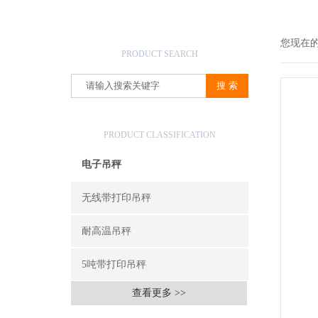
产品搜索
您现在
PRODUCT SEARCH
产品分类
PRODUCT CLASSIFICATION
电子吊秤
无线带打印吊秤
耐高温吊秤
5吨带打印吊秤
查看更多 >>